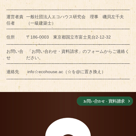
運営者責
一般社団法人エコハウス研究会 理事 磯貝左千夫
任者
（一級建築士）
住所
〒186-0003 東京都国立市富士見台2-12-32
お問い合
「お問い合わせ・資料請求」のフォームからご連絡く
せ
ださい。
連絡先
info☆ecohouse.ac（☆を@に置き換え）